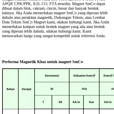
APQP, CPK/PPK, 8-D, CO, FTA tersedia. Magnet SmCo dapat
dibuat dalam blok, cakram, cincin, busur dan banyak bentuk
lainnya. Jika Anda memerlukan magnet SmCo yang dipesan lebih
dahulu atau perakitan magnetik, Dukungan Teknis, atau Lembar
Data Teknis SmCo Magnet kami, silakan hubungi kami. Jika Anda
memerlukan kutipan untuk bentuk magnet yang ada atau bentuk
yang dipesan lebih dahulu, silakan hubungi kami. Kami
menawarkan harga yang sangat kompetitif untuk referensi Anda.
Performa Magnetik Khas untuk magnet SmCo
Remanensi
Kekuatan Koersif
Koersif 
Br
Hcb
H
Bahan
Derajat
T
KK
KA/m
Koe
KA/m