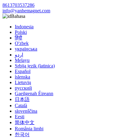
8613703537286
info@yanhemagnet.com
Bahasa
Indonesia
Polski
हिंदी
O'zbek
українська
اردو
Melayu
Srbija jezik (latinica)
Español
íslenska
Lietuvių
русский
Gaeilgenah Éireann
日本語
Català
slovenščina
Eesti
简体中文
România limbi
한국어