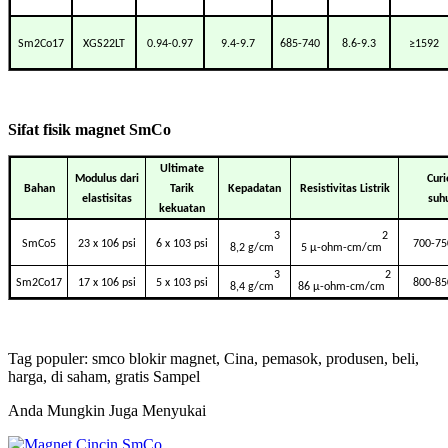
Sm2Co17
XGS22LT
0.94-0.97
9.4-9.7
685-740
8.6-9.3
≥1592
Sifat fisik magnet SmCo
Ultimate
Modulus dari
Curi
Bahan
Tarik
Kepadatan
Resistivitas Listrik
elastisitas
suh
kekuatan
3
2
SmCo5
23 x 106 psi
6 x 103 psi
700-75
8,2 g/cm
5 μ-ohm-cm/cm
3
2
Sm2Co17
17 x 106 psi
5 x 103 psi
800-85
8,4 g/cm
86 μ-ohm-cm/cm
Tag populer: smco blokir magnet, Cina, pemasok, produsen, beli,
harga, di saham, gratis Sampel
Anda Mungkin Juga Menyukai