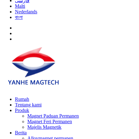
فارسی
Malti
Nederlands
বাংলা
Rumah
Tentang kami
Produk
Magnet Paduan Permanen
Magnet Feri Permanen
Majelis Magnetik
Berita
Alloymagnet permanen