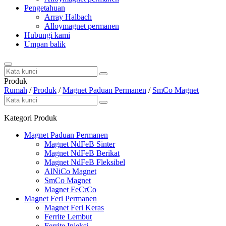
Pengetahuan
Array Halbach
Alloymagnet permanen
Hubungi kami
Umpan balik
Produk
Rumah
/
Produk
/
Magnet Paduan Permanen
/
SmCo Magnet
Kategori Produk
Magnet Paduan Permanen
Magnet NdFeB Sinter
Magnet NdFeB Berikat
Magnet NdFeB Fleksibel
AlNiCo Magnet
SmCo Magnet
Magnet FeCrCo
Magnet Feri Permanen
Magnet Feri Keras
Ferrite Lembut
Ferrite Injeksi