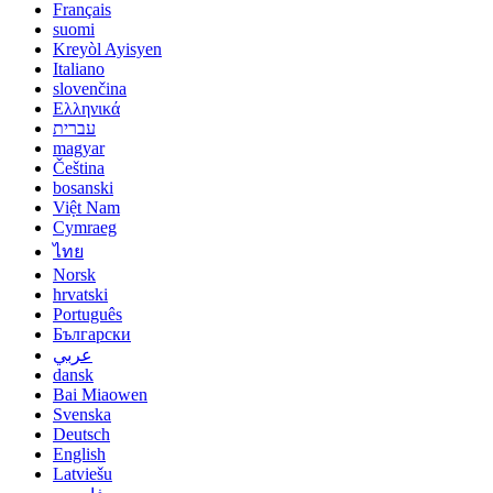
Français
suomi
Kreyòl Ayisyen
Italiano
slovenčina
Ελληνικά
עברית
magyar
Čeština
bosanski
Việt Nam
Cymraeg
ไทย
Norsk
hrvatski
Português
Български
عربي
dansk
Bai Miaowen
Svenska
Deutsch
English
Latviešu