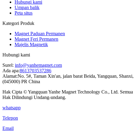
Hubungi kami
Umpan balik
Peta situs
Kategori Produk
Magnet Paduan Permanen
Magnet Feri Permanen
Majelis Magnetik
Hubungi kami
Surel:
info@yanhemagnet.com
Ada apa:
8613703537286
Alamat:
No. 5#, Taman Xin'an, jalan barat Beida, Yangquan, Shanxi,
(045000) PR China
Hak Cipta © Yangquan Yanhe Magnet Technology Co., Ltd. Semua
Hak Dilindungi Undang-undang.
whatsapp
Telepon
Email